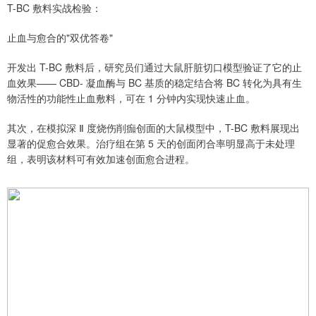
T-BC 敷料实战检验：
止血与愈合的"双优答卷"
开发出 T-BC 敷料后，研究员们通过大鼠肝脏切口模型验证了它的止
血效果—— CBD- 凝血酶与 BC 基质的稳定结合将 BC 转化为具有生
物活性的功能性止血敷料，可在 1 分钟内实现快速止血。
其次，在模拟深 Ⅱ 度烧伤削痂创面的大鼠模型中，T-BC 敷料展现出
显著的促愈合效果。治疗组在第 5 天的创面闭合率明显高于未处理
组，表明该材料可有效加速创面愈合进程。