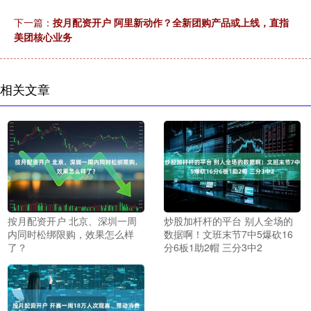
下一篇：
按月配资开户 阿里新动作？全新团购产品或上线，直指
美团核心业务
相关文章
按月配资开户 北京、深圳一周
炒股加杆杆的平台 别人全场的
内同时松绑限购，效果怎么样
数据啊！文班末节7中5爆砍16
了？
分6板1助2帽 三分3中2