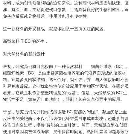
材料，成为创伤修复领域的迫切需求。这种理想材料应当能快速、温
和、持久止血，主动促进伤口修复，且需具备良好的生物相容性，避
免炎症反应或异物排斥，使用时也具有便捷性。
这一新材料的开发挑战，就是该团队一直所关注的问题。
新型敷料 T-BC 的诞生：
对天然材料的智能设计
最初，研究员们将目光投向了一种天然材料——细菌纤维素（BC）。
细菌纤维素（BC）是由康普茶菌在培养液的气液界面形成的湿膜材
料。它是多孔网状结构，透气性好，韧性强，并且与人体接触时不会
引起免疫反应。这些优良特性使它被应用于生物医学领域。在研究员
看来，它就是制作新型敷料理想的"地基"。但是，天然形成的 BC 生
物活性不足（如缺乏止血功能），限制了其在复杂创面中的应用。
于是，研究员们又开始寻找能激活 BC 潜能的"钥匙"。凝血酶是止血
反应中的关键酶，不仅可迅速催化纤维蛋白形成血凝块，还能参与调
控伤口愈合过程，堪称"智能的止血引擎"。然而，天然凝血酶在创面
使用时常因易被体液降解、局部停留时间短、粘附性差等问题导致疗