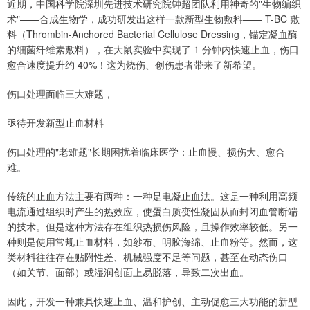
近期，中国科学院深圳先进技术研究院钟超团队利用神奇的"生物编织
术"——合成生物学，成功研发出这样一款新型生物敷料—— T-BC 敷
料（Thrombin-Anchored Bacterial Cellulose Dressing，锚定凝血酶
的细菌纤维素敷料），在大鼠实验中实现了 1 分钟内快速止血，伤口
愈合速度提升约 40%！这为烧伤、创伤患者带来了新希望。
伤口处理面临三大难题，
亟待开发新型止血材料
伤口处理的"老难题"长期困扰着临床医学：止血慢、损伤大、愈合
难。
传统的止血方法主要有两种：一种是电凝止血法。这是一种利用高频
电流通过组织时产生的热效应，使蛋白质变性凝固从而封闭血管断端
的技术。但是这种方法存在组织热损伤风险，且操作效率较低。另一
种则是使用常规止血材料，如纱布、明胶海绵、止血粉等。然而，这
类材料往往存在贴附性差、机械强度不足等问题，甚至在动态伤口
（如关节、面部）或湿润创面上易脱落，导致二次出血。
因此，开发一种兼具快速止血、温和护创、主动促愈三大功能的新型