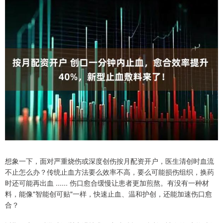
想象一下，面对严重烧伤或深度创伤按月配资开户，医生清创时血流
不止怎么办？传统止血方法要么效率不高，要么可能损伤组织，换药
时还可能再出血 ...... 伤口愈合缓慢让患者更加煎熬。有没有一种材
料，能像"智能创可贴"一样，快速止血、温和护创，还能加速伤口愈
合？